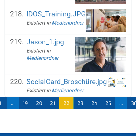
IDOS_Training.JPG
Existiert in
Medienordner
Jason_1.jpg
Existiert in
Medienordner
SocialCard_Broschüre.jpg
Existiert in
Medienordner
1
...
19
20
21
22
23
24
25
...
3
(aktu
ell)