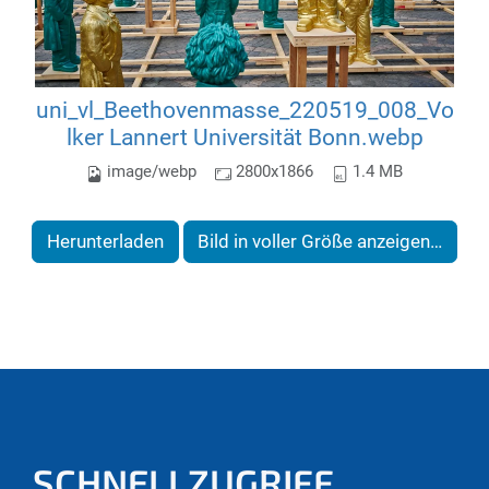
uni_vl_Beethovenmasse_220519_008_Vo
lker Lannert Universität Bonn.webp
image/webp
2800x1866
1.4 MB
Herunterladen
Bild in voller Größe anzeigen…
SCHNELLZUGRIFF