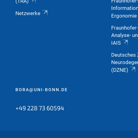
Fraunhofer-
(TRA)
Informatio
Netzwerke
Ergonomie
Fraunhofer-I
Analyse- u
IAIS
Deutsches 
Neurodegen
(DZNE)
BORA@UNI-BONN.DE
+49 228 73 60594