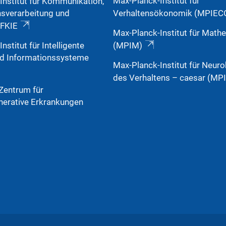
Max-Planck-Institut für
Institut für Kommunikation,
nsverarbeitung und
Verhaltensökonomik (MPIEC
 FKIE
Max-Planck-Institut für Math
nstitut für Intelligente
(MPIM)
nd Informationssysteme
Max-Planck-Institut für Neuro
des Verhaltens – caesar (MP
Zentrum für
erative Erkrankungen