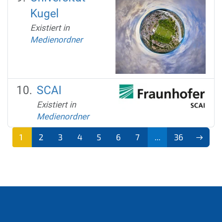
Kugel
Existiert in
Medienordner
SCAI
Existiert in
Medienordner
1
2
3
4
5
6
7
...
36
(aktu
ell)