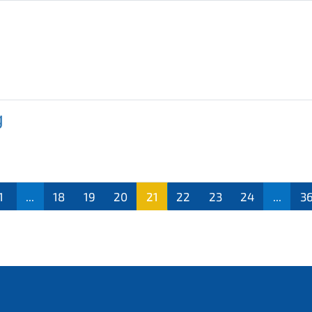
g
1
...
18
19
20
21
22
23
24
...
3
(aktu
ell)