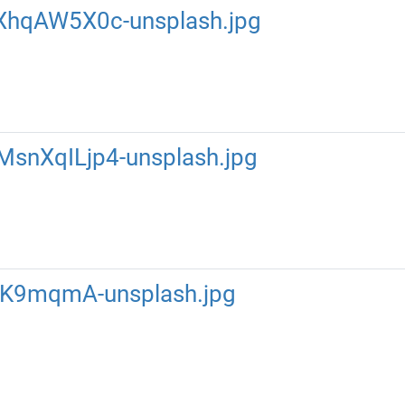
yfXhqAW5X0c-unsplash.jpg
MsnXqILjp4-unsplash.jpg
bK9mqmA-unsplash.jpg