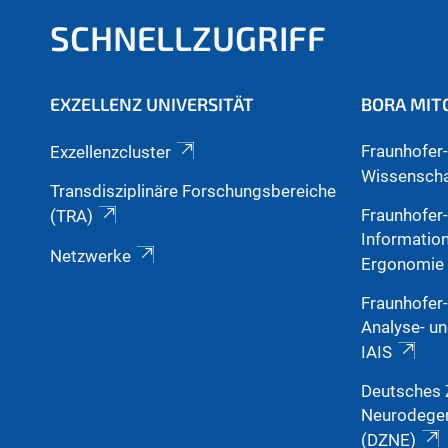
SCHNELLZUGRIFF
EXZELLENZ UNIVERSITÄT
BORA MIT
Fraunhofer-
Exzellenzcluster
Wissenscha
Transdisziplinäre Forschungsbereiche
Fraunhofer-
(TRA)
Informatio
Netzwerke
Ergonomie
Fraunhofer-I
Analyse- u
IAIS
Deutsches 
Neurodegen
(DZNE)