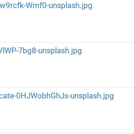
-w9rcfk-Wmf0-unsplash.jpg
aVlWP-7bg8-unsplash.jpg
cate-0HJWobhGhJs-unsplash.jpg