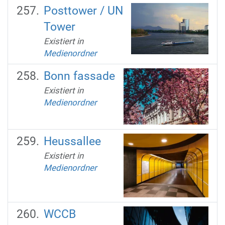
Posttower / UN
Tower
Existiert in
Medienordner
Bonn fassade
Existiert in
Medienordner
Heussallee
Existiert in
Medienordner
WCCB