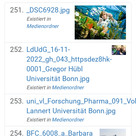
_DSC6928.jpg
Existiert in
Medienordner
LdUdG_16-11-
2022_gh_043_httpsdez8hk-
0001_Gregor Hübl
Universität Bonn.jpg
Existiert in
Medienordner
uni_vl_Forschung_Pharma_091_Vol
Lannert Universität Bonn.jpg
Existiert in
Medienordner
BFC_6008_a_Barbara