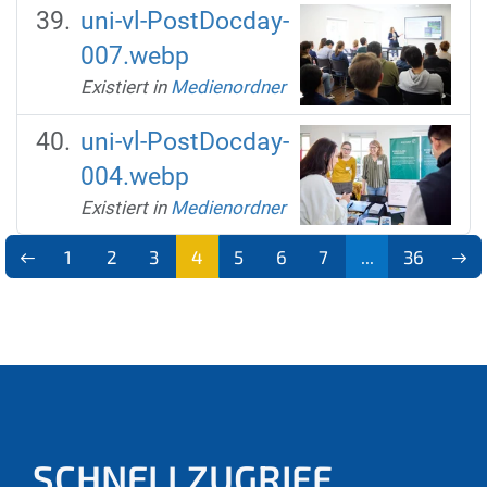
uni-vl-PostDocday-
007.webp
Existiert in
Medienordner
uni-vl-PostDocday-
004.webp
Existiert in
Medienordner
1
2
3
4
5
6
7
...
36
(aktu
ell)
SCHNELLZUGRIFF