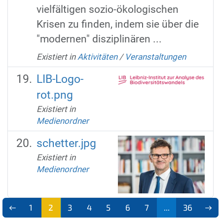
vielfältigen sozio-ökologischen
Krisen zu finden, indem sie über die
"modernen" disziplinären ...
Existiert in
Aktivitäten
/
Veranstaltungen
LIB-Logo-
rot.png
Existiert in
Medienordner
schetter.jpg
Existiert in
Medienordner
1
2
3
4
5
6
7
...
36