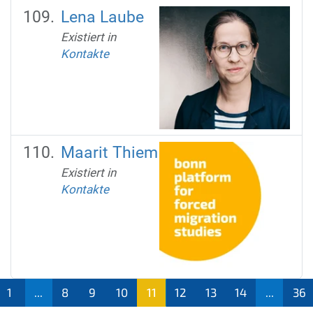
Lena Laube
Existiert in
Kontakte
Maarit Thiem
Existiert in
Kontakte
1
...
8
9
10
11
12
13
14
...
36