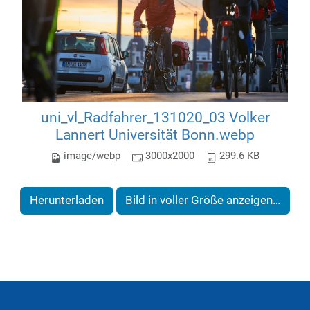
uni_vl_Radfahrer_131020_03 Volker
Lannert Universität Bonn.webp
image/webp
3000x2000
299.6 KB
Herunterladen
Bild in voller Größe anzeigen…