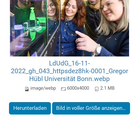
LdUdG_16-11-
2022_gh_043_httpsdez8hk-0001_Gregor
Hübl Universität Bonn.webp
image/webp
6000x4000
2.1 MB
Herunterladen
Bild in voller Größe anzeigen…