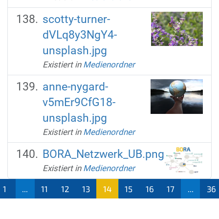
scotty-turner-
dVLq8y3NgY4-
unsplash.jpg
Existiert in
Medienordner
anne-nygard-
v5mEr9CfG18-
unsplash.jpg
Existiert in
Medienordner
BORA_Netzwerk_UB.png
Existiert in
Medienordner
1
...
11
12
13
14
15
16
17
...
36
(aktu
ell)