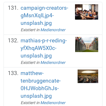
campaign-creators-
gMsnXqILjp4-
unsplash.jpg
Existiert in
Medienordner
mathias-p-r-reding-
yfXhqAW5X0c-
unsplash.jpg
Existiert in
Medienordner
matthew-
tenbruggencate-
0HJWobhGhJs-
unsplash.jpg
Existiert in
Medienordner