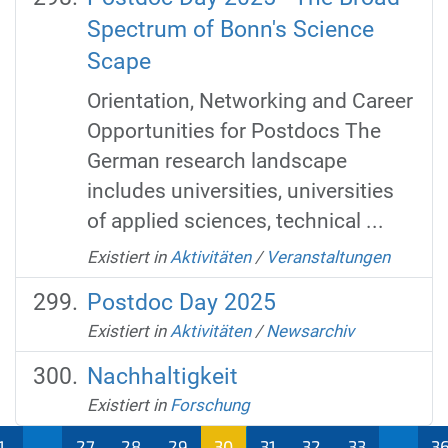
Spectrum of Bonn's Science
Scape
Orientation, Networking and Career
Opportunities for Postdocs The
German research landscape
includes universities, universities
of applied sciences, technical ...
Existiert in
Aktivitäten
/
Veranstaltungen
Postdoc Day 2025
Existiert in
Aktivitäten
/
Newsarchiv
Nachhaltigkeit
Existiert in
Forschung
1
...
27
28
29
30
31
32
33
...
3